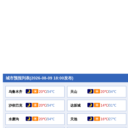
城市预报列表(2026-08-09 18:00发布)
乌鲁木齐
20℃
/
34℃
天山
20℃
/
34℃
沙依巴克
20℃
/
34℃
达坂城
14℃
/
31℃
水磨沟
20℃
/
34℃
天池
16℃
/
27℃