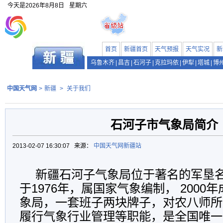
今天是
2026年8月8日
星期六
首页
新疆首页
天气预报
天气实况
新
乌鲁木齐
|
昌吉
|
石河子
|
克拉玛依
|
伊犁
|
塔城
|
博
中国天气网
>
新疆
>
关于我们
石河子市气象局简介
2013-02-07 16:30:07 来源：
中国天气网新疆站
新疆石河子气象局位于著名的军垦
于1976年，属国家气象编制， 2000
象局，一套班子两块牌子，对农八师所
履行气象行业管理等职能，是全国唯一