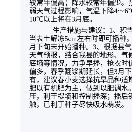
较常年偏高；降水较常年偏少。预测
弱天气过程影响，气温下降4～6
10℃以上将在3月底。
生产措施与建议：1、积雪
当表土解冻5cm左右时即可播种
月下旬末开始播种。3、根据县
天气预报，结合我县的地形、气
底墒等情况，力争早播，抢农时
偏多，春季翻浆期延长，但3月
有，建议春小麦选择抗旱品种适
肥以有机肥为主，做到以肥调水
压，利于提墒和控制播深；播后
触，已利于种子尽快吸水萌发。