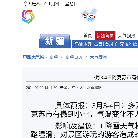
今天是
2026年8月9日
星期日
首页
新疆首页
天气预报
乌鲁木齐
|
昌吉
|
石河子
|
克拉玛依
中国天气网
>
新疆
>
新疆首页
>
天气要闻
3月3-4日阿克苏市
2024-02-29 18:11:36 来源：
中国天气网新疆站
具体预报：3月3-4日：多云
克苏市有微到小雪，气温变化不
影响及建议：1.降雪天
路湿滑，对景区游玩的游客造成