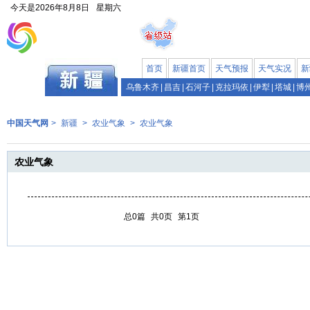
今天是
2026年8月8日
星期六
首页
新疆首页
天气预报
天气实况
新
乌鲁木齐
|
昌吉
|
石河子
|
克拉玛依
|
伊犁
|
塔城
|
博
中国天气网
>
新疆
>
农业气象
>
农业气象
农业气象
总0篇
共0页
第1页