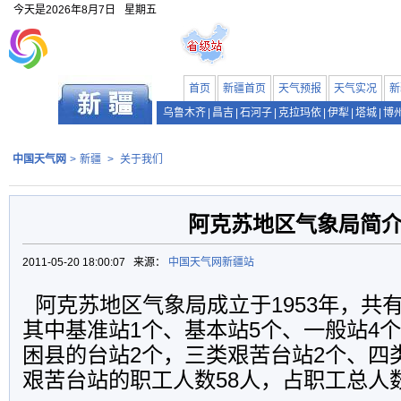
今天是
2026年8月7日
星期五
首页
新疆首页
天气预报
天气实况
新
乌鲁木齐
|
昌吉
|
石河子
|
克拉玛依
|
伊犁
|
塔城
|
博
中国天气网
>
新疆
>
关于我们
阿克苏地区气象局简
2011-05-20 18:00:07 来源：
中国天气网新疆站
阿克苏地区气象局成立于1953年，共有
其中基准站1个、基本站5个、一般站4
困县的台站2个，三类艰苦台站2个、四
艰苦台站的职工人数58人，占职工总人