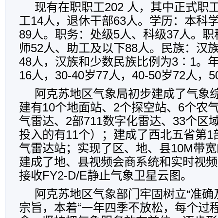
现有在职职工202 人，其中正式职工
工14人，退休干部63人。学历：本科
89人。职务：处级5人、科级37人。
师52人、助工及以下88人。民族：汉族
48人，汉族和少数民族比例为3∶1。
16人，30-40岁77人，40-50岁72人，
阿克苏地区气象局初步建成了气象
建有10个地面站、2个探空站、6个农气
气雷达、2部711数字化雷达、33个
投入的有11个）；建成了西北五省第
气雷达站；实现了区、地、县10M带
建成了地、县视频会商系统和实时视频
接收FY2-D/E静止气象卫星云图。
阿克苏地区气象部门牢固树立“准确
宗旨，本着“一年四季不放松，每个过